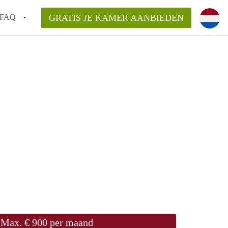
FAQ
GRATIS JE KAMER AANBIEDEN
g!
en op een Kamer in Tilburg?
an KamersTilburg?
aarsvergoeding/bemiddelingsvergoeding?
Max. € 900 per maand