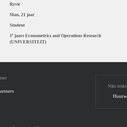
Ryvic
Man, 21 jaar
Student
e
1
jaars Econometrics and Operations Research
(UNIVERSITEIT)
amer
Niks leuks
artners
Huurw