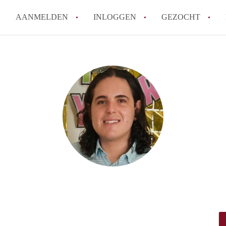
AANMELDEN
INLOGGEN
GEZOCHT
How to translate KamersTilbur
Wat is KamersTilburg?
Hoeveel kost het om te reager
Wat is de privacyverklaring v
Berekent KamersTilburg makel
Alle veelgestelde vragen