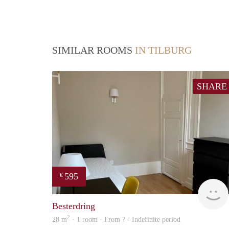
SIMILAR ROOMS
IN TILBURG
SHARE
595
€
Besterdring
2
28 m
· 1 room · From ? - Indefinite period