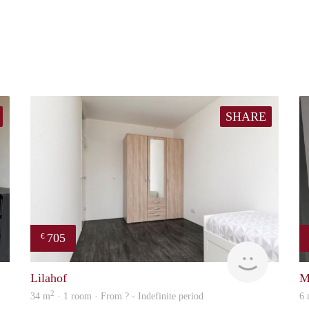
SHARE
705
€
finder
finder
Lilahof
M
2
34 m
· 1 room · From ? - Indefinite period
6