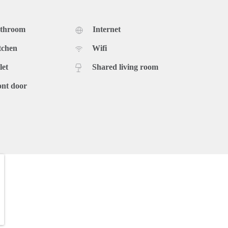
 voor 30 per maand een elektrische fiets.
athroom
Internet
tchen
Wifi
let
Shared living room
ont door