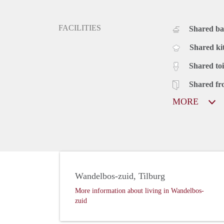
evt kun je voor 15 per maand een stadsfiets huren en
FACILITIES
Shared b
Shared ki
Shared toi
Shared fr
MORE
Wandelbos-zuid, Tilburg
More information about living in Wandelbos-
zuid