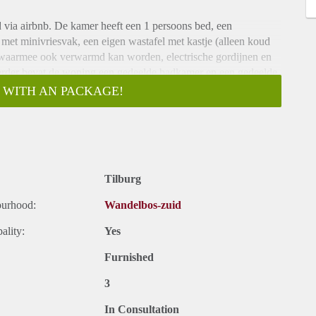
via airbnb. De kamer heeft een 1 persoons bed, een
 met minivriesvak, een eigen wastafel met kastje (alleen koud
g waarmee ook verwarmd kan worden, electrische gordijnen en
 verder bevat de woning een gedeelde badkamer en een gedeelde
eden. De huurprijs ligt wat hoger dan gemiddeld. De kamerhuur
 WITH AN PACKAGE!
 krijg je hiervoor:
ns / beddengoed , handdoeken, zeep,
, wasmachine, droger, douchegel, shampoo,
Tilburg
ourhood:
Wandelbos-zuid
vies, bestek, pannen, olie, kruiden, vaatwasser, airfryer,
l voorzien van 4 stoelen.
ality:
Yes
Furnished
3
In Consultation