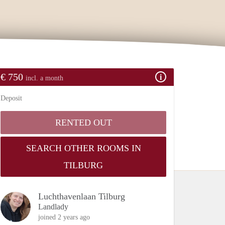
€ 750
incl. a month
Deposit
RENTED OUT
SEARCH OTHER ROOMS IN
TILBURG
Luchthavenlaan Tilburg
Landlady
joined 2 years ago