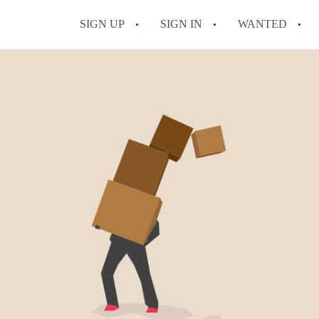
SIGN UP
SIGN IN
WANTED
All FAQs