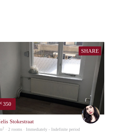
SHARE
350
€
Gül
elis Stokestraat
2
 m
· 2 rooms · Immediately - Indefinite period