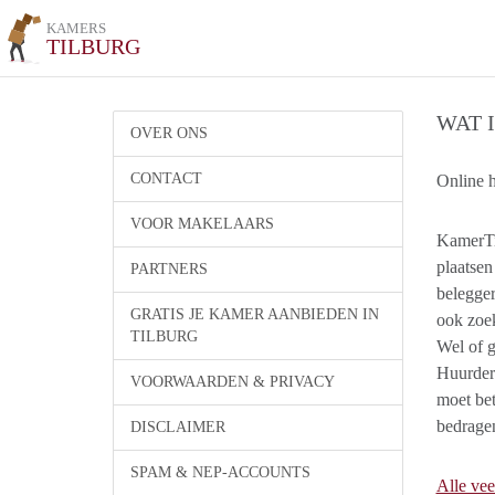
KAMERS
TILBURG
WAT 
OVER ONS
CONTACT
Online 
VOOR MAKELAARS
​KamerTi
plaatsen
PARTNERS
belegge
GRATIS JE KAMER AANBIEDEN IN
ook zoe
TILBURG
Wel of 
Huurders
VOORWAARDEN & PRIVACY
moet bet
bedrage
DISCLAIMER
SPAM & NEP-ACCOUNTS
Alle vee