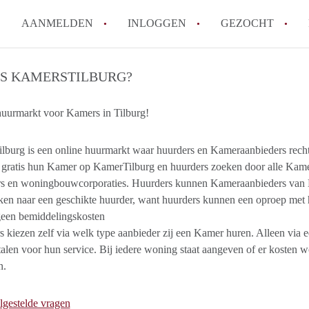
AANMELDEN
INLOGGEN
GEZOCHT
How to translate KamersTilbur
IS KAMERSTILBURG?
Wat is KamersTilburg?
huurmarkt voor Kamers in Tilburg!
Hoeveel kost het om te reager
Wat is de privacyverklaring v
lburg is een online huurmarkt waar huurders en Kameraanbieders recht
Berekent KamersTilburg makel
 gratis hun ​Kamer op KamerTilburg en huurders zoeken door alle Kamer
Alle veelgestelde vragen
rs en woningbouwcorporaties. Huurders kunnen Kameraanbieders van 
ken naar een geschikte huurder, want huurders kunnen een oproep met
geen bemiddelingskosten
 kiezen zelf via welk type aanbieder zij een Kamer huren. Alleen via e
alen voor hun service. Bij iedere woning staat aangeven of er kosten 
n.
lgestelde vragen