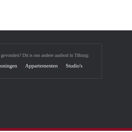
 gevonden? Dit is ons andere aanbod in Tilburg:
oningen
Appartementen
Studio's