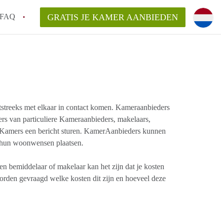
FAQ
GRATIS JE KAMER AANBIEDEN
g!
en op een Kamer in Tilburg?
an KamersTilburg?
streeks met elkaar in contact komen. ​Kameraanbieders
aarsvergoeding/bemiddelingsvergoeding?
s van particuliere ​Kameraanbieders, makelaars,
Kamers een bericht sturen. KamerAanbieders kunnen
 hun woonwensen plaatsen.
en bemiddelaar of makelaar kan het zijn dat je kosten
worden gevraagd welke kosten dit zijn en hoeveel deze