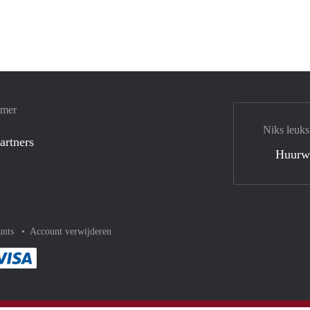
amer
Niks leuks
artners
Huurw
unts
Account verwijderen
met Paypal
kelijk af met Mastercard
ent gemakkelijk af met Meastro
Je rekent gemakkelijk af met Visa