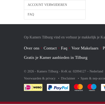
ACCOUNT VERWIJDEREN
FAQ
Op Kamers Tilburg vind en verhuur je makkelijk je K
Over ons
Contact
Faq
Voor Makelaars
P
Gratis je Kamer aanbieden in Tilburg
© 2026 - Kamers Tilburg - KvK nr. 02094127 –
Nederland
Voorwaarden & privacy
Disclaimer
Spam & nep-acco
Je rekent gemakkelijk af 
Je rekent gemak
Je rek