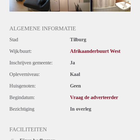
Huurtermijn
Onbepaalde termijn
Oplevering
Gestoffeerd
ALGEMENE INFORMATIE
Stad
Tilburg
Wijk/buurt:
Afrikaanderbuurt West
Inschrijven gemeente:
Ja
Opleverniveau:
Kaal
Huisgenoten:
Geen
Begindatum:
Vraag de adverteerder
Bezichtiging
In overleg
FACILITEITEN