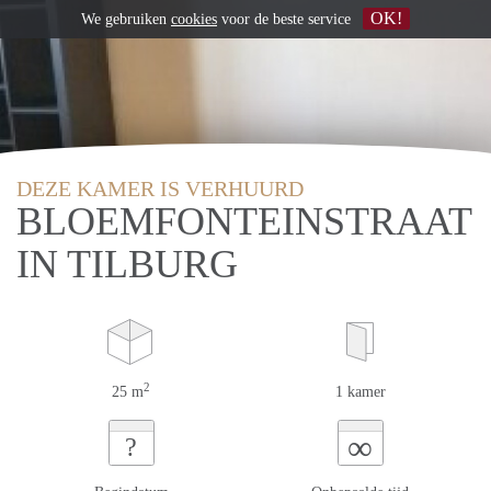
OK!
We gebruiken
cookies
voor de beste service
DEZE KAMER IS VERHUURD
BLOEMFONTEINSTRAAT
IN TILBURG
2
25 m
1 kamer
∞
?