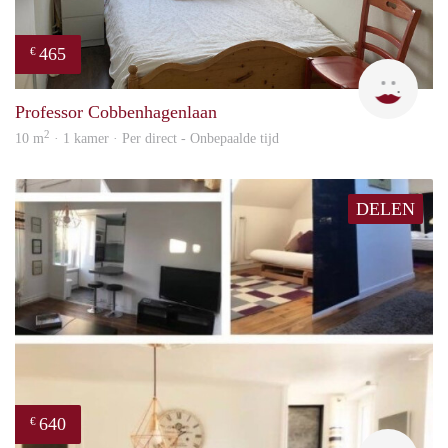
465
€
T
Professor Cobbenhagenlaan
2
10 m
· 1 kamer · Per direct - Onbepaalde tijd
DELEN
640
€
finde