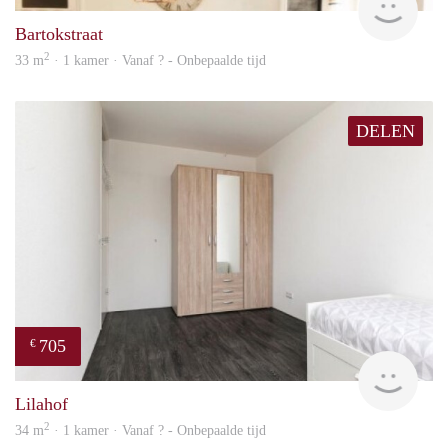
Bartokstraat
2
33 m
· 1 kamer · Vanaf ? - Onbepaalde tijd
DELEN
705
€
finde
Lilahof
2
34 m
· 1 kamer · Vanaf ? - Onbepaalde tijd