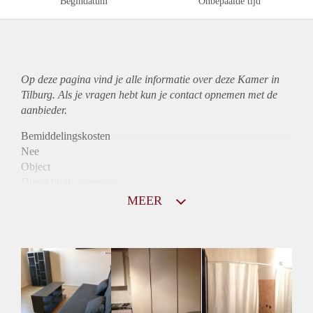
Begindatum
Onbepaalde tijd
Op deze pagina vind je alle informatie over deze Kamer in
Tilburg. Als je vragen hebt kun je contact opnemen met de
aanbieder.
Bemiddelingskosten
Nee
Object
Direct bij de eigenaar
Borg
MEER
620
Garantiestelling
Mogelijk
Huurtoeslag
Mogelijk
Inkomen eis
2,8 X De bruto huur