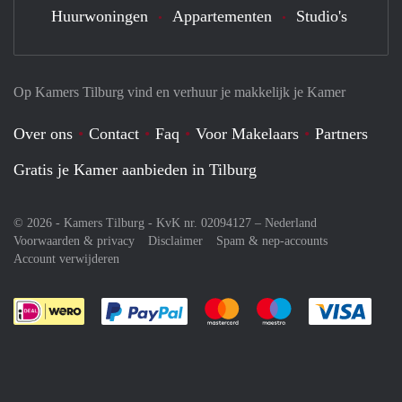
Huurwoningen
Appartementen
Studio's
Op Kamers Tilburg vind en verhuur je makkelijk je Kamer
Over ons
Contact
Faq
Voor Makelaars
Partners
Gratis je Kamer aanbieden in Tilburg
© 2026 - Kamers Tilburg - KvK nr. 02094127 –
Nederland
Voorwaarden & privacy
Disclaimer
Spam & nep-accounts
Account verwijderen
Je rekent gemakkelijk af met Paypal
Je rekent gemakkelijk af met M
Je rekent gemakkelij
Je re