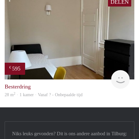
DELEN
595
€
finde
Besterdring
2
28 m
· 1 kamer · Vanaf ? - Onbepaalde tijd
Niks leuks gevonden? Dit is ons andere aanbod in Tilburg: