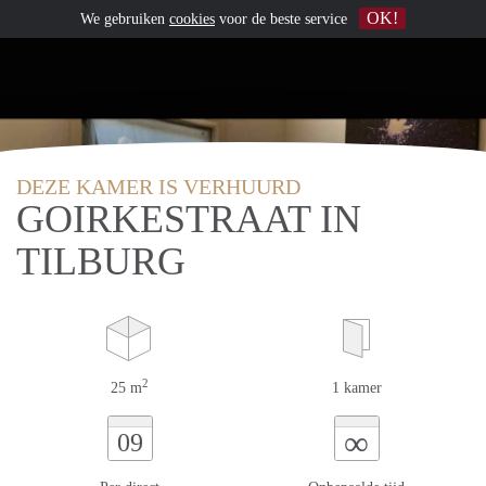
OK!
We gebruiken
cookies
voor de beste service
DEZE KAMER IS VERHUURD
GOIRKESTRAAT IN
TILBURG
2
25 m
1 kamer
∞
09