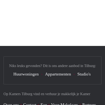
Niks leuks gevonden? Dit is ons andere aanbod in Tilburg:
Huurwoningen
Appartementen
Studio's
Op Kamers Tilburg vind en verhuur je makkelijk je Kamer
Over ons
Contact
Faq
Voor Makelaars
Partners