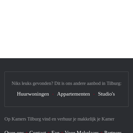
Niks leuks gevonden? Dit is ons andere aanbod in Tilburg:
Huurwoningen
Appartementen
Studio's
Op Kamers Tilburg vind en verhuur je makkelijk je Kamer
Over ons
Contact
Faq
Voor Makelaars
Partners