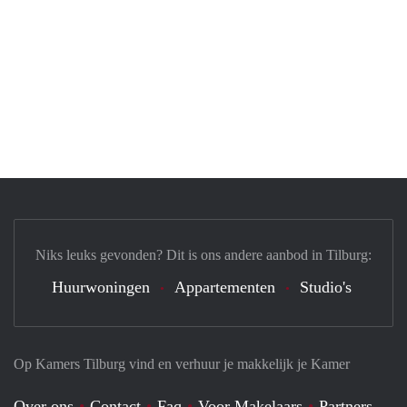
Niks leuks gevonden? Dit is ons andere aanbod in Tilburg:
Huurwoningen
Appartementen
Studio's
Op Kamers Tilburg vind en verhuur je makkelijk je Kamer
Over ons
Contact
Faq
Voor Makelaars
Partners