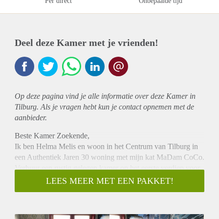
Per direct
Onbepaalde tijd
Deel deze Kamer met je vrienden!
Op deze pagina vind je alle informatie over deze Kamer in
Tilburg. Als je vragen hebt kun je contact opnemen met de
aanbieder.
Beste Kamer Zoekende,
Ik ben Helma Melis en woon in het Centrum van Tilburg in
een Authentiek Jaren 30 woning met mijn kat MaDam CoCo.
Verhuur een rustig gelegen kamer op het eerste verdiep voor
student. Het huis beschikt over een Kleurrijke en Zonnige,
LEES MEER MET EEN PAKKET!
Rustig gelegen tuin.
De kamer is per direct te huur.
Een Mooie Dag gewenst.