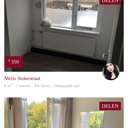
DELEN
350
€
Gül
Melis Stokestraat
2
6 m
· 2 kamers · Per direct - Onbepaalde tijd
DELEN