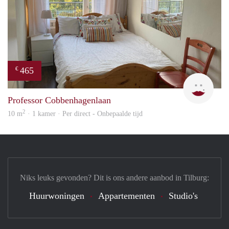
465
€
T
Professor Cobbenhagenlaan
2
10 m
· 1 kamer · Per direct - Onbepaalde tijd
Niks leuks gevonden? Dit is ons andere aanbod in Tilburg:
Huurwoningen
Appartementen
Studio's