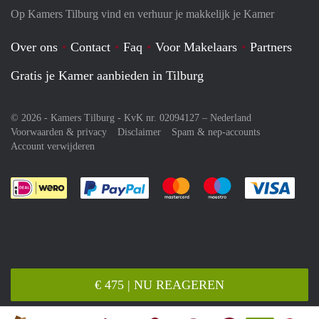
Op Kamers Tilburg vind en verhuur je makkelijk je Kamer
Over ons
Contact
Faq
Voor Makelaars
Partners
Gratis je Kamer aanbieden in Tilburg
© 2026 - Kamers Tilburg - KvK nr. 02094127 –
Nederland
Voorwaarden & privacy
Disclaimer
Spam & nep-accounts
Account verwijderen
Je rekent gemakkelijk af met Paypal
Je rekent gemakkelijk af met M
Je rekent gemakkelij
Je re
€ 475 | NU REAGEREN