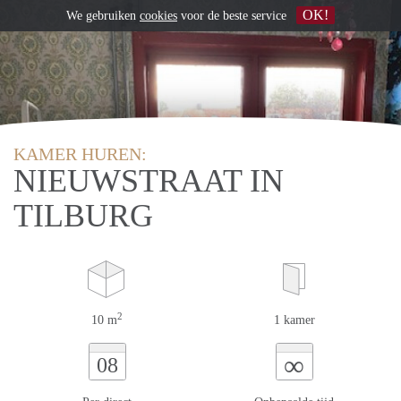
OK!
We gebruiken
cookies
voor de beste service
KAMER HUREN:
NIEUWSTRAAT IN
TILBURG
2
10 m
1 kamer
∞
08