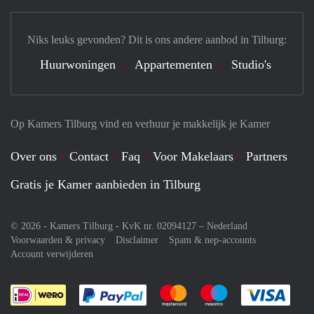
Niks leuks gevonden? Dit is ons andere aanbod in Tilburg:
Huurwoningen
Appartementen
Studio's
Op Kamers Tilburg vind en verhuur je makkelijk je Kamer
Over ons
Contact
Faq
Voor Makelaars
Partners
Gratis je Kamer aanbieden in Tilburg
© 2026 - Kamers Tilburg - KvK nr. 02094127 –
Nederland
Voorwaarden & privacy
Disclaimer
Spam & nep-accounts
Account verwijderen
Je rekent gemakkelijk af met Paypal
Je rekent gemakkelijk af met M
Je rekent gemakkelij
Je re