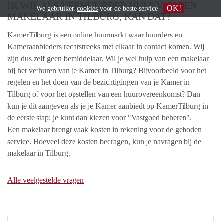
IK WIL ALS VERHUURDER HULP VAN EEN
OK!
We gebruiken
cookies
voor de beste service
MAKELAAR IN TILBURG, KAN DAT?
KamerTilburg is een online huurmarkt waar huurders en
Kameraanbieders rechtstreeks met elkaar in contact komen. Wij
zijn dus zelf geen bemiddelaar. Wil je wel hulp van een makelaar
bij het verhuren van je Kamer in Tilburg? Bijvoorbeeld voor het
regelen en het doen van de bezichtigingen van je Kamer in
Tilburg of voor het opstellen van een huurovereenkomst? Dan
kun je dit aangeven als je je Kamer aanbiedt op KamerTilburg in
de eerste stap: je kunt dan kiezen voor "Vastgoed beheren".
Een makelaar brengt vaak kosten in rekening voor de geboden
service. Hoeveel deze kosten bedragen, kun je navragen bij de
makelaar in Tilburg.
Alle veelgestelde vragen