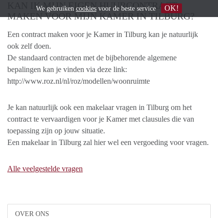
KAN IK MIJN EIGEN HUURCONTRACT
OK!
We gebruiken
cookies
voor de beste service
MAKEN VOOR MIJN KAMER IN TILBURG?
Een contract maken voor je Kamer in Tilburg kan je natuurlijk
ook zelf doen.
De standaard contracten met de bijbehorende algemene
bepalingen kan je vinden via deze link:
http://www.roz.nl/nl/roz/modellen/woonruimte
Je kan natuurlijk ook een makelaar vragen in Tilburg om het
contract te vervaardigen voor je Kamer met clausules die van
toepassing zijn op jouw situatie.
Een makelaar in Tilburg zal hier wel een vergoeding voor vragen.
Alle veelgestelde vragen
OVER ONS