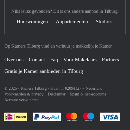
Niks leuks gevonden? Dit is ons andere aanbod in Tilburg:
Huurwoningen
Appartementen
Studio's
Op Kamers Tilburg vind en verhuur je makkelijk je Kamer
Over ons
Contact
Faq
Voor Makelaars
Partners
Gratis je Kamer aanbieden in Tilburg
© 2026 - Kamers Tilburg - KvK nr. 02094127 –
Nederland
Voorwaarden & privacy
Disclaimer
Spam & nep-accounts
Account verwijderen
Je rekent gemakkelijk af met Paypal
Je rekent gemakkelijk af met M
Je rekent gemakkelij
Je re