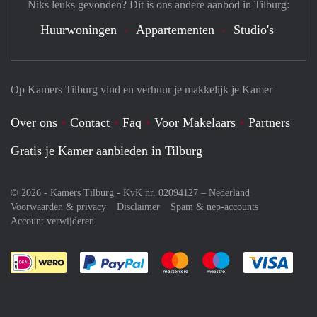
Niks leuks gevonden? Dit is ons andere aanbod in Tilburg:
Huurwoningen
Appartementen
Studio's
Op Kamers Tilburg vind en verhuur je makkelijk je Kamer
Over ons
Contact
Faq
Voor Makelaars
Partners
Gratis je Kamer aanbieden in Tilburg
© 2026 - Kamers Tilburg - KvK nr. 02094127 –
Nederland
Voorwaarden & privacy
Disclaimer
Spam & nep-accounts
Account verwijderen
Je rekent gemakkelijk af met Paypal
Je rekent gemakkelijk af met M
Je rekent gemakkelij
Je re