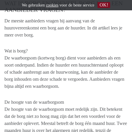
WAT IS BORG EN HOEVEEL BORG MAG EEN
OK!
We gebruiken
cookies
voor de beste service
AANBIEDER VRAGEN?
De meeste aanbieders vragen bij aanvang van de
huurovereenkomst een borg aan de huurder. In dit artikel lees je
meer over borg.
Wat is borg?
De waarborgsom (kortweg borg) dient voor aanbieders als een
soort onderpand. Indien de huurder een huurachterstand oploopt
of schade aanbrengt aan de huurwoning, kan de aanbieder de
borg inhouden om deze schade te vergoeden. Aanbieders vragen
bijna altijd een waarborgsom.
De hoogte van de waarborgsom
De hoogte van de waarborgsom moet redelijk zijn. Dit betekent
dat de borg niet zo hoog mag zijn dat het een voordeel voor de
aanbieder oplevert. Meestal betreft de borg één maand huur. Twee
maanden huur is over het algemeen niet redelijk, tenzij de