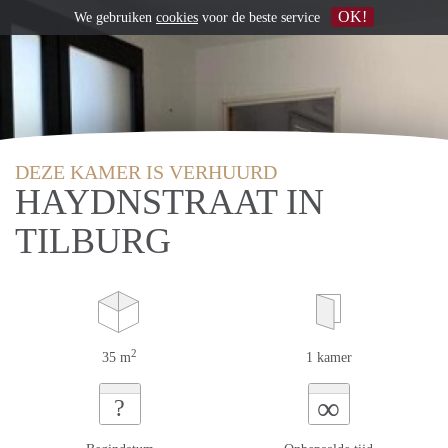
OK!
We gebruiken
cookies
voor de beste service
DEZE KAMER IS VERHUURD
HAYDNSTRAAT IN
TILBURG
2
35 m
1 kamer
∞
?