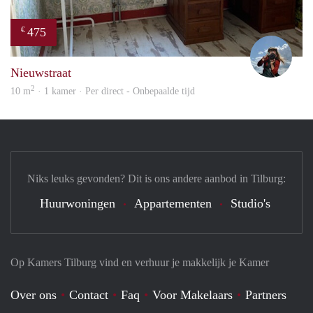
475
€
Helm
Nieuwstraat
2
10 m
· 1 kamer · Per direct - Onbepaalde tijd
Niks leuks gevonden? Dit is ons andere aanbod in Tilburg:
Huurwoningen
Appartementen
Studio's
Op Kamers Tilburg vind en verhuur je makkelijk je Kamer
Over ons
Contact
Faq
Voor Makelaars
Partners