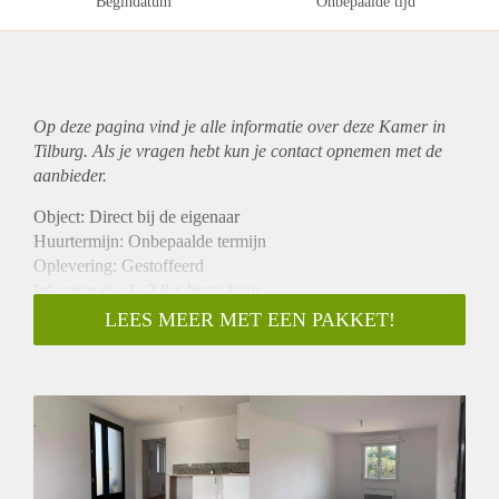
Begindatum
Onbepaalde tijd
Op deze pagina vind je alle informatie over deze Kamer in
Tilburg. Als je vragen hebt kun je contact opnemen met de
aanbieder.
Object: Direct bij de eigenaar
Huurtermijn: Onbepaalde termijn
Oplevering: Gestoffeerd
Inkomen eis: Ja 2,8 x bruto huur
Garantiestelling mogelijk: Ja
LEES MEER MET EEN PAKKET!
Borg: 1 maand
Bemiddeling kosten: Nee
Internet: Ja
Gedeelde keuken: Nee
Gedeelde Douche: Nee
Gedeelde woonkamer: Nee
Huisgenoten: Nee