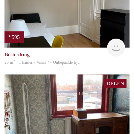
595
€
finde
Besterdring
2
28 m
· 1 kamer · Vanaf ? - Onbepaalde tijd
DELEN