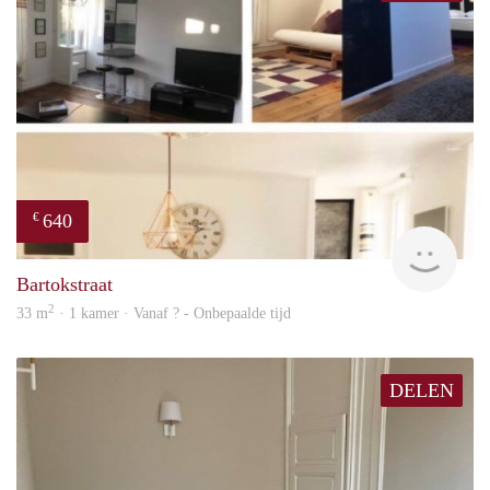
640
€
finde
Bartokstraat
2
33 m
· 1 kamer · Vanaf ? - Onbepaalde tijd
DELEN