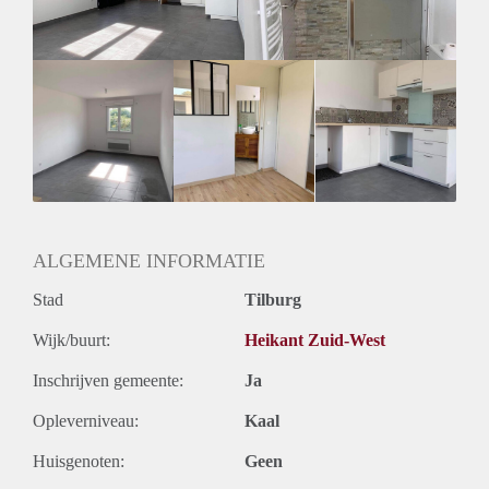
Huurtermijn
Onbepaalde termijn
Oplevering
Gestoffeerd
ALGEMENE INFORMATIE
Stad
Tilburg
Wijk/buurt:
Heikant Zuid-West
Inschrijven gemeente:
Ja
Opleverniveau:
Kaal
Huisgenoten:
Geen