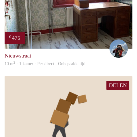
475
€
Helm
Nieuwstraat
2
10 m
· 1 kamer · Per direct - Onbepaalde tijd
DELEN