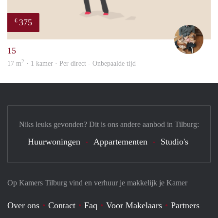
375
€
Tom
15
2
17 m
· 1 kamer · Per direct - Onbepaalde tijd
Niks leuks gevonden? Dit is ons andere aanbod in Tilburg:
Huurwoningen
Appartementen
Studio's
Op Kamers Tilburg vind en verhuur je makkelijk je Kamer
Over ons
Contact
Faq
Voor Makelaars
Partners