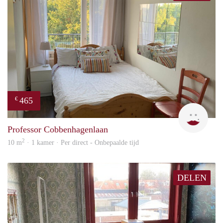
465
€
T
Professor Cobbenhagenlaan
2
10 m
· 1 kamer · Per direct - Onbepaalde tijd
DELEN