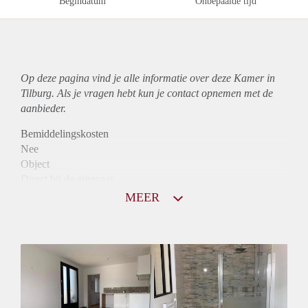
Begindatum
Onbepaalde tijd
Op deze pagina vind je alle informatie over deze Kamer in
Tilburg. Als je vragen hebt kun je contact opnemen met de
aanbieder.
Bemiddelingskosten
Nee
Object
Direct bij de eigenaar
Borg
MEER
725
Garantiestelling
Mogelijk
Huurtoeslag
Mogelijk
Inkomen eis
3,2 X Maandhuur Bruto