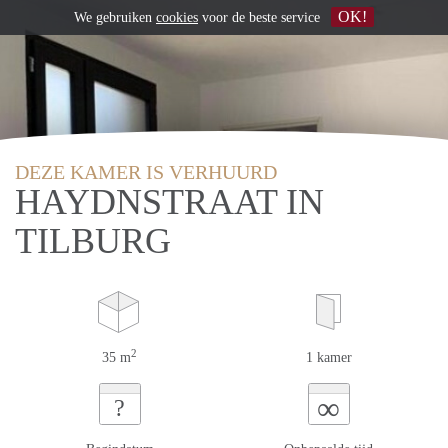
OK!
We gebruiken
cookies
voor de beste service
DEZE KAMER IS VERHUURD
HAYDNSTRAAT IN
TILBURG
2
35 m
1 kamer
∞
?