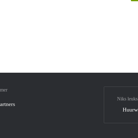
amer
Niks leuks
artners
Huurw