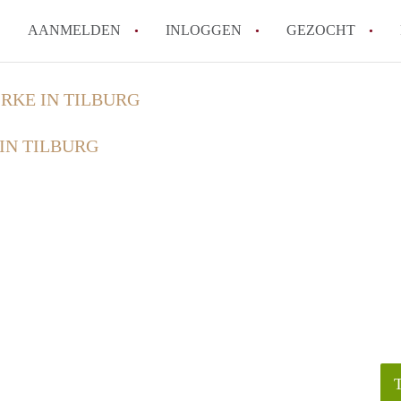
AANMELDEN
INLOGGEN
GEZOCHT
How to translate KamersTilbur
IRKE IN TILBURG
Wat is KamersTilburg?
IN TILBURG
Hoeveel kost het om te reager
Wat is de privacyverklaring v
Berekent KamersTilburg makel
Alle veelgestelde vragen