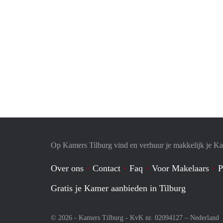
Op Kamers Tilburg vind en verhuur je makkelijk je K
Over ons
Contact
Faq
Voor Makelaars
P
Gratis je Kamer aanbieden in Tilburg
© 2026 - Kamers Tilburg - KvK nr. 02094127 –
Nederland