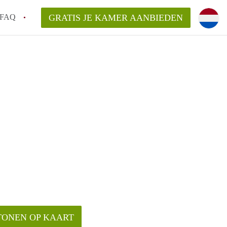
FAQ
GRATIS JE KAMER AANBIEDEN
g!
en op een Kamer in Tilburg?
an KamersTilburg?
aarsvergoeding/bemiddelingsvergoeding?
TONEN OP KAART