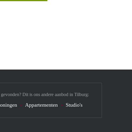
 gevonden? Dit is ons andere aanbod in Tilburg:
oningen
Appartementen
Studio's