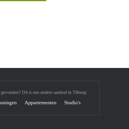
 gevonden? Dit is ons andere aanbod in Tilburg:
oningen
Appartementen
Studio's