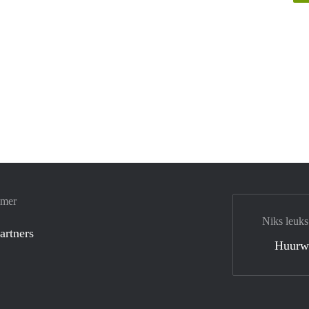
amer
Niks leuks
artners
Huurw