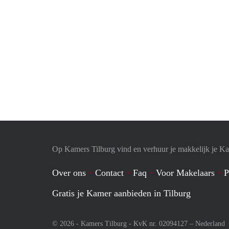
Op Kamers Tilburg vind en verhuur je makkelijk je K
Over ons
Contact
Faq
Voor Makelaars
P
Gratis je Kamer aanbieden in Tilburg
© 2026 - Kamers Tilburg - KvK nr. 02094127 –
Nederland