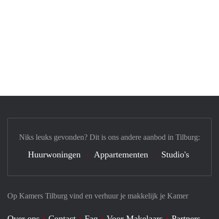
Niks leuks gevonden? Dit is ons andere aanbod in Tilburg:
Huurwoningen
Appartementen
Studio's
Op Kamers Tilburg vind en verhuur je makkelijk je Kamer
Over ons
Contact
Faq
Voor Makelaars
Partners