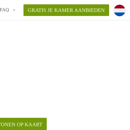
FAQ
GRATIS JE KAMER AANBIEDEN
g!
en op een Kamer in Tilburg?
an KamersTilburg?
aarsvergoeding/bemiddelingsvergoeding?
TONEN OP KAART