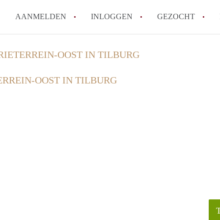
AANMELDEN
INLOGGEN
GEZOCHT
How to translate KamersTilbur
RIETERREIN-OOST IN TILBURG
Wat is KamersTilburg?
ERREIN-OOST IN TILBURG
Hoeveel kost het om te reager
Wat is de privacyverklaring v
Berekent KamersTilburg makel
Alle veelgestelde vragen