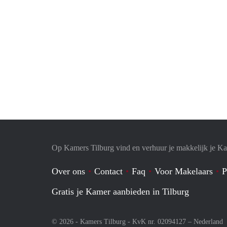
Op Kamers Tilburg vind en verhuur je makkelijk je K
Over ons
Contact
Faq
Voor Makelaars
P
Gratis je Kamer aanbieden in Tilburg
© 2026 - Kamers Tilburg - KvK nr. 02094127 –
Nederland