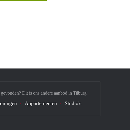
 gevonden? Dit is ons andere aanbod in Tilburg:
oningen
Appartementen
Studio's