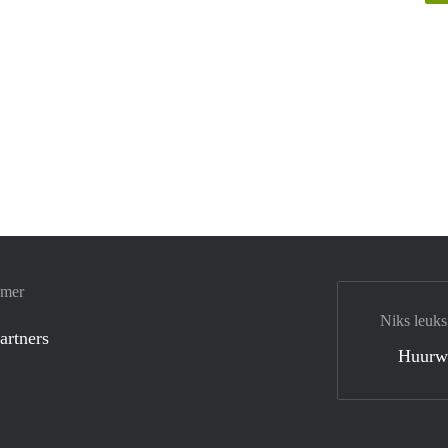
amer
Niks leuks
artners
Huurw