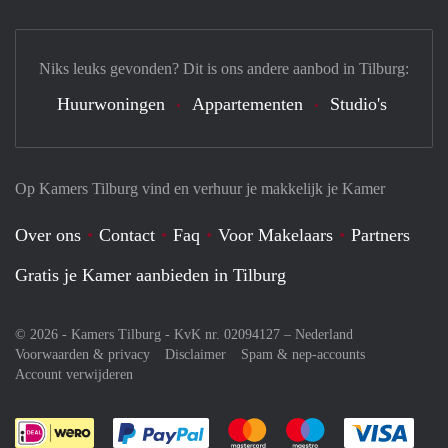
Niks leuks gevonden? Dit is ons andere aanbod in Tilburg:
Huurwoningen
Appartementen
Studio's
Op Kamers Tilburg vind en verhuur je makkelijk je Kamer
Over ons
Contact
Faq
Voor Makelaars
Partners
Gratis je Kamer aanbieden in Tilburg
© 2026 - Kamers Tilburg - KvK nr. 02094127 –
Nederland
Voorwaarden & privacy
Disclaimer
Spam & nep-accounts
Account verwijderen
Je rekent gemakkelijk af met Paypal
Je rekent gemakkelijk af met M
Je rekent gemakkelij
Je re