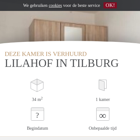
OK!
We gebruiken
cookies
voor de beste service
DEZE KAMER IS VERHUURD
LILAHOF IN TILBURG
2
34 m
1 kamer
∞
?
Begindatum
Onbepaalde tijd