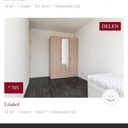
2
14 m
· 1 kamer · Per direct - Onbepaalde tijd
DELEN
705
€
finde
Lilahof
2
34 m
· 1 kamer · Vanaf ? - Onbepaalde tijd