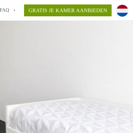
FAQ
GRATIS JE KAMER AANBIEDEN
g!
en op een Kamer in Tilburg?
an KamersTilburg?
aarsvergoeding/bemiddelingsvergoeding?