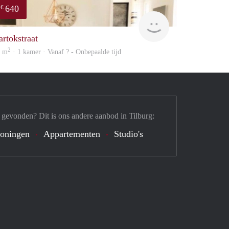
640
€
finder
artokstraat
2
3 m
· 1 kamer · Vanaf ? - Onbepaalde tijd
 gevonden? Dit is ons andere aanbod in Tilburg:
oningen
Appartementen
Studio's