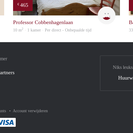
465
€
Tom
T
Professor Cobbenhagenlaan
B
2
10 m
· 1 kamer · Per direct - Onbepaalde tijd
3
amer
Niks leuks
artners
Huurw
unts
Account verwijderen
met Paypal
kelijk af met Mastercard
ent gemakkelijk af met Meastro
Je rekent gemakkelijk af met Visa