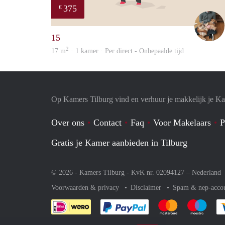
375
€
15
2
17 m
· 1 kamer · Per direct - Onbepaalde tijd
Op Kamers Tilburg vind en verhuur je makkelijk je K
Over ons
Contact
Faq
Voor Makelaars
P
Gratis je Kamer aanbieden in Tilburg
© 2026 - Kamers Tilburg - KvK nr. 02094127 –
Nederland
Voorwaarden & privacy
Disclaimer
Spam & nep-acco
Je rekent gemakkelijk af 
Je rekent gemak
Je rek