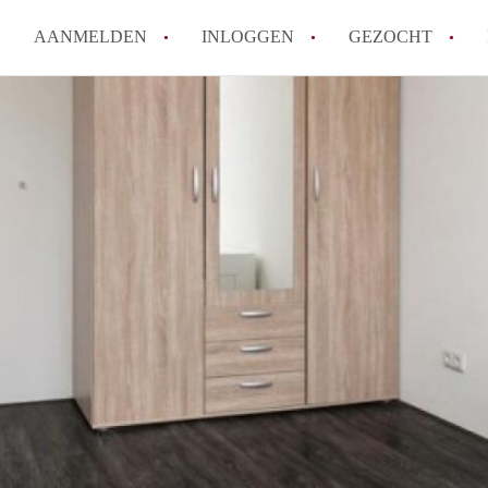
AANMELDEN
INLOGGEN
GEZOCHT
How to translate KamersTilbur
Wat is KamersTilburg?
Hoeveel kost het om te reager
Wat is de privacyverklaring v
Berekent KamersTilburg makel
Alle veelgestelde vragen