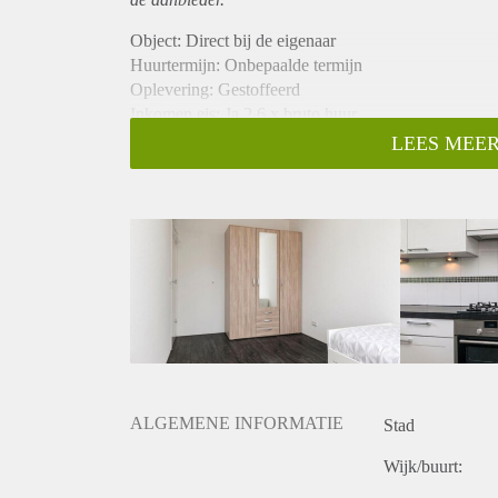
Object: Direct bij de eigenaar
Huurtermijn: Onbepaalde termijn
Oplevering: Gestoffeerd
Inkomen eis: Ja 2,6 x bruto huur
Garantiestelling mogelijk: Ja
LEES MEER
Borg: 1 maand
Bemiddeling kosten: Nee
Internet: Ja
Gedeelde keuken: Nee
Gedeelde Douche: Nee
Gedeelde woonkamer: Nee
Huisgenoten: Nee
Geslacht huisgenoten: N.v.t.
ALGEMENE INFORMATIE
Stad
Wijk/buurt: