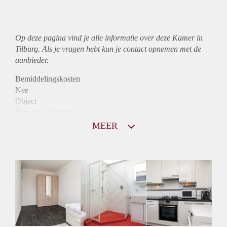
Op deze pagina vind je alle informatie over deze Kamer in
Tilburg. Als je vragen hebt kun je contact opnemen met de
aanbieder.
Bemiddelingskosten
Nee
Object
Direct bij de eigenaar
Borg
MEER
705
Garantiestelling
Mogelijk
Huurtoeslag
Mogelijk
Inkomen eis
2,6 X De bruto huur
Huurtermijn
Onbepaalde termijn