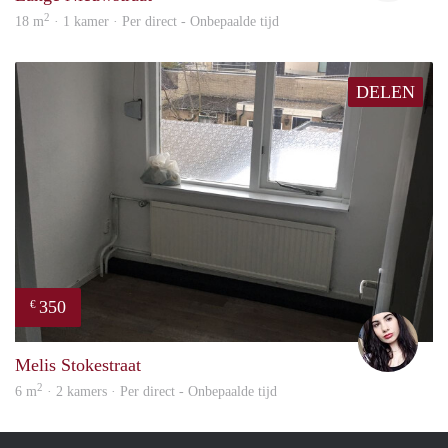
2
18 m
· 1 kamer · Per direct - Onbepaalde tijd
DELEN
350
€
Gül
Melis Stokestraat
2
6 m
· 2 kamers · Per direct - Onbepaalde tijd