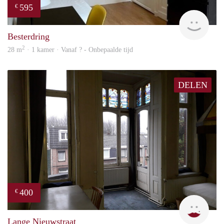
595
€
finde
Besterdring
2
28 m
· 1 kamer · Vanaf ? - Onbepaalde tijd
DELEN
400
€
Lizet
Lange Nieuwstraat