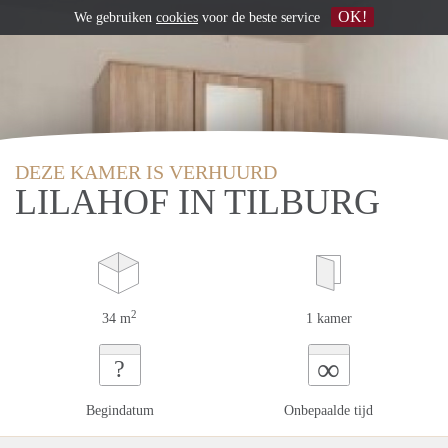
OK!
We gebruiken
cookies
voor de beste service
DEZE KAMER IS VERHUURD
LILAHOF IN TILBURG
2
34 m
1 kamer
∞
?
Begindatum
Onbepaalde tijd