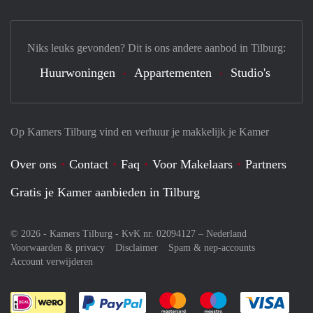
Niks leuks gevonden? Dit is ons andere aanbod in Tilburg:
Huurwoningen
Appartementen
Studio's
Op Kamers Tilburg vind en verhuur je makkelijk je Kamer
Over ons
Contact
Faq
Voor Makelaars
Partners
Gratis je Kamer aanbieden in Tilburg
© 2026 - Kamers Tilburg - KvK nr. 02094127 –
Nederland
Voorwaarden & privacy
Disclaimer
Spam & nep-accounts
Account verwijderen
Je rekent gemakkelijk af met Paypal
Je rekent gemakkelijk af met M
Je rekent gemakkelij
Je re