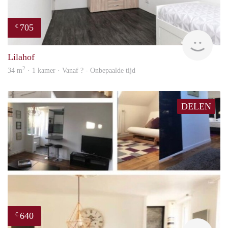
705
€
finde
Lilahof
2
34 m
· 1 kamer · Vanaf ? - Onbepaalde tijd
DELEN
640
€
finde