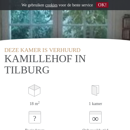
OK!
We gebruiken
cookies
voor de beste service
DEZE KAMER IS VERHUURD
KAMILLEHOF IN
TILBURG
2
18 m
1 kamer
∞
?