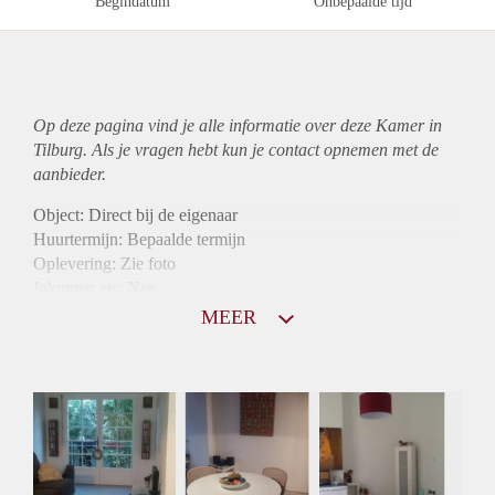
Begindatum
Onbepaalde tijd
Op deze pagina vind je alle informatie over deze Kamer in
Tilburg. Als je vragen hebt kun je contact opnemen met de
aanbieder.
Object: Direct bij de eigenaar
Huurtermijn: Bepaalde termijn
Oplevering: Zie foto
Inkomen eis: Nee
Borg: 1 maand
MEER
Bemiddeling kosten: Nee
Internet: Ja
Gedeelde keuken: Ja
Gedeelde Douche: Ja
Gedeelde woonkamer: Ja
Huisgenoten: Ja
Geslacht huisgenoten: Gemengd