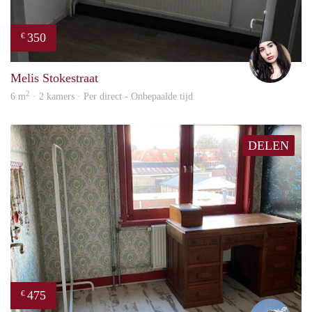
350
€
Gül
Melis Stokestraat
2
6 m
· 2 kamers · Per direct - Onbepaalde tijd
DELEN
475
€
Helm