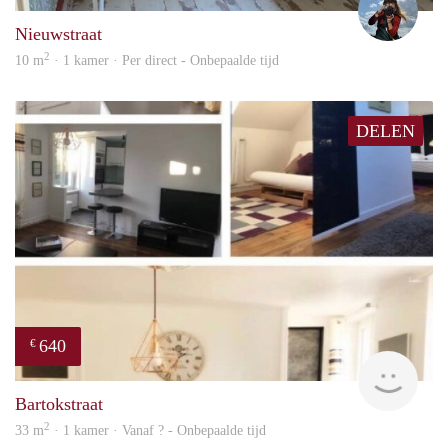
Nieuwstraat
2
10 m
· 1 kamer · Per direct - Onbepaalde tijd
DELEN
640
€
finde
Bartokstraat
2
33 m
· 1 kamer · Vanaf ? - Onbepaalde tijd