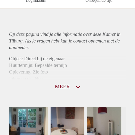
Begindatum
Onbepaalde tijd
Op deze pagina vind je alle informatie over deze Kamer in
Tilburg. Als je vragen hebt kun je contact opnemen met de
aanbieder.
Object: Direct bij de eigenaar
Huurtermijn: Bepaalde termijn
Oplevering: Zie foto
Inkomen eis: Nee
Borg: 1 maand
MEER
Bemiddeling kosten: Nee
Internet: Ja
Gedeelde keuken: Ja
Gedeelde Douche: Ja
Gedeelde woonkamer: Ja
Huisgenoten: Ja
Geslacht huisgenoten: Gemengd