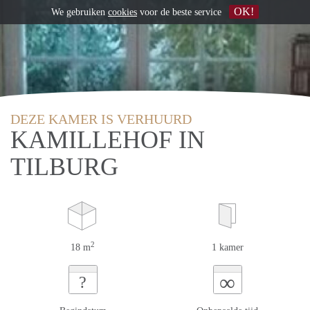
OK!
We gebruiken
cookies
voor de beste service
DEZE KAMER IS VERHUURD
KAMILLEHOF IN
TILBURG
2
18 m
1 kamer
∞
?