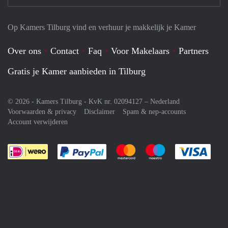
Op Kamers Tilburg vind en verhuur je makkelijk je Kamer
Over ons
Contact
Faq
Voor Makelaars
Partners
Gratis je Kamer aanbieden in Tilburg
© 2026 - Kamers Tilburg - KvK nr. 02094127 –
Nederland
Voorwaarden & privacy
Disclaimer
Spam & nep-accounts
Account verwijderen
Je rekent gemakkelijk af met Paypal
Je rekent gemakkelijk af met M
Je rekent gemakkelij
Je re