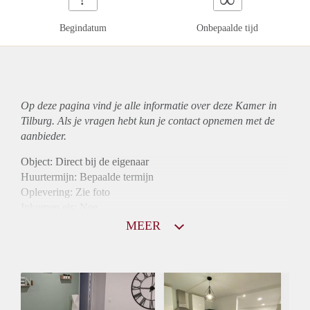
Begindatum
Onbepaalde tijd
Op deze pagina vind je alle informatie over deze Kamer in
Tilburg. Als je vragen hebt kun je contact opnemen met de
aanbieder.
Object: Direct bij de eigenaar
Huurtermijn: Bepaalde termijn
Oplevering: Zie foto
Inkomen eis: Nee
Borg: 1 maand
MEER
Bemiddeling kosten: Nee
Internet: Ja
Gedeelde keuken: Ja
Gedeelde Douche: Ja
Gedeelde woonkamer: Ja