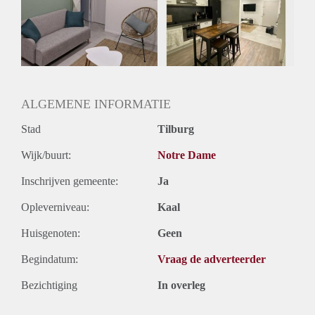
Huisgenoten: Ja
Geslacht huisgenoten: Gemengd
ALGEMENE INFORMATIE
Stad
Tilburg
Wijk/buurt:
Notre Dame
Inschrijven gemeente:
Ja
Opleverniveau:
Kaal
Huisgenoten:
Geen
Begindatum:
Vraag de adverteerder
Bezichtiging
In overleg