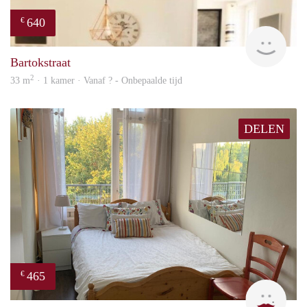
640
€
finde
Bartokstraat
2
33 m
· 1 kamer · Vanaf ? - Onbepaalde tijd
DELEN
465
€
T