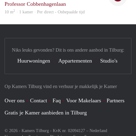
Professor Cobbenhagenlaan
2
10 m
· 1 kamer · Per direct - Onbepaalde tijd
Niks leuks gevonden? Dit is ons andere aanbod in Tilburg:
Huurwoningen
Appartementen
Studio's
Op Kamers Tilburg vind en verhuur je makkelijk je Kamer
Over ons
Contact
Faq
Voor Makelaars
Partners
Gratis je Kamer aanbieden in Tilburg
© 2026 - Kamers Tilburg - KvK nr. 02094127 –
Nederland