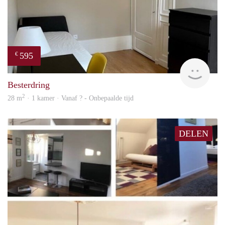
595
€
finde
Besterdring
2
28 m
· 1 kamer · Vanaf ? - Onbepaalde tijd
DELEN