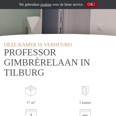
OK!
We gebruiken
cookies
voor de beste service
DEZE KAMER IS VERHUURD
PROFESSOR
GIMBRÈRELAAN IN
TILBURG
2
17 m
1 kamer
∞
?