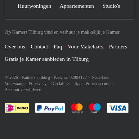
Huurwoningen
Appartementen
Studio's
Op Kamers Tilburg vind en verhuur je makkelijk je Kamer
Over ons
Contact
Faq
Voor Makelaars
Partners
Gratis je Kamer aanbieden in Tilburg
© 2026 - Kamers Tilburg - KvK nr. 02094127 –
Nederland
Voorwaarden & privacy
Disclaimer
Spam & nep-accounts
Account verwijderen
Je rekent gemakkelijk af met Paypal
Je rekent gemakkelijk af met M
Je rekent gemakkelij
Je re