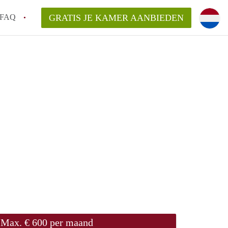
FAQ
GRATIS JE KAMER AANBIEDEN
g!
en op een Kamer in Tilburg?
an KamersTilburg?
aarsvergoeding/bemiddelingsvergoeding?
Max. € 600 per maand