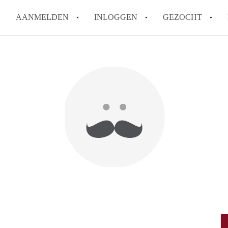
AANMELDEN
INLOGGEN
GEZOCHT
How to translate KamersTilbur
Wat is KamersTilburg?
Hoeveel kost het om te reager
Wat is de privacyverklaring v
Berekent KamersTilburg makel
Alle veelgestelde vragen