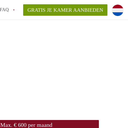
FAQ
GRATIS JE KAMER AANBIEDEN
g!
en op een Kamer in Tilburg?
an KamersTilburg?
aarsvergoeding/bemiddelingsvergoeding?
Max. € 600 per maand