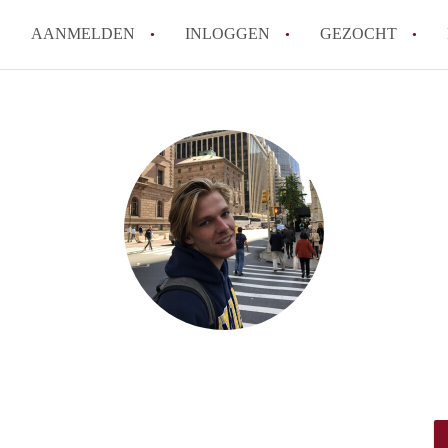
AANMELDEN
INLOGGEN
GEZOCHT
How to translate KamersTilbur
Wat is KamersTilburg?
Hoeveel kost het om te reager
Wat is de privacyverklaring v
Berekent KamersTilburg makel
Alle veelgestelde vragen