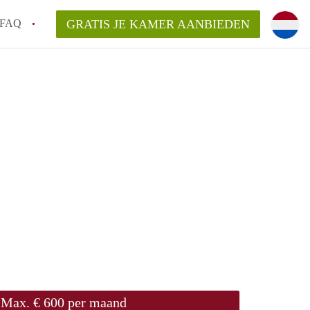
FAQ
GRATIS JE KAMER AANBIEDEN
g!
en op een Kamer in Tilburg?
an KamersTilburg?
aarsvergoeding/bemiddelingsvergoeding?
Max. € 600 per maand