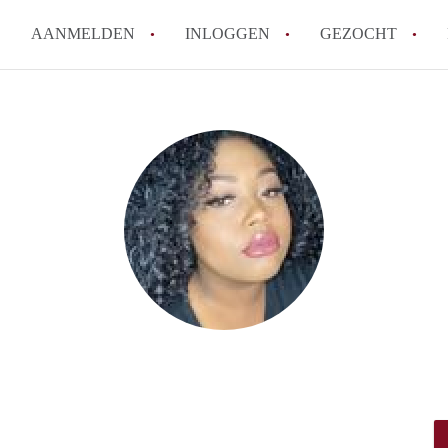
AANMELDEN
INLOGGEN
GEZOCHT
How to translate KamersTilbur
Wat is KamersTilburg?
Hoeveel kost het om te reager
Wat is de privacyverklaring v
Berekent KamersTilburg makel
Alle veelgestelde vragen