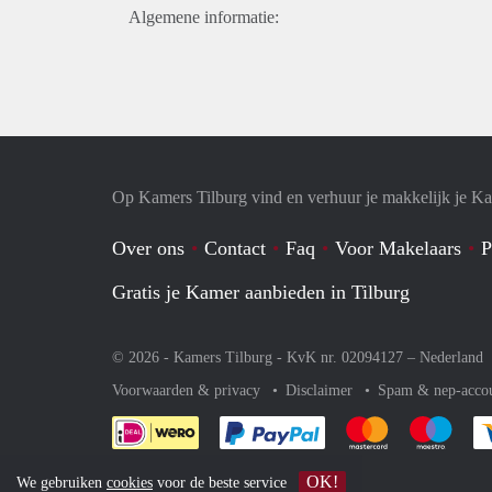
Algemene informatie:
Op Kamers Tilburg vind en verhuur je makkelijk je K
Over ons
Contact
Faq
Voor Makelaars
P
Gratis je Kamer aanbieden in Tilburg
© 2026 - Kamers Tilburg - KvK nr. 02094127 –
Nederland
Voorwaarden & privacy
Disclaimer
Spam & nep-acco
Je rekent gemakkelijk af 
Je rekent gemak
Je rek
OK!
We gebruiken
cookies
voor de beste service