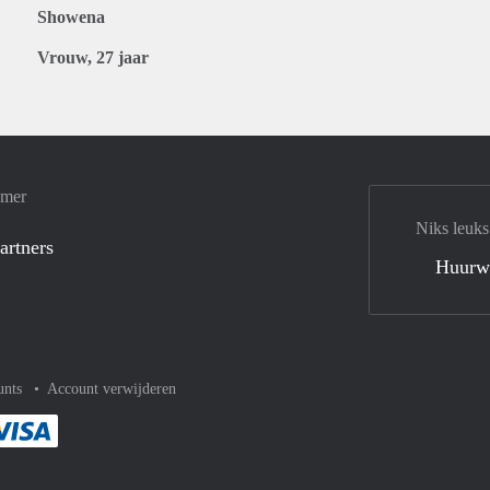
Showena
Vrouw, 27 jaar
amer
Niks leuks
artners
Huurw
unts
Account verwijderen
met Paypal
kelijk af met Mastercard
ent gemakkelijk af met Meastro
Je rekent gemakkelijk af met Visa