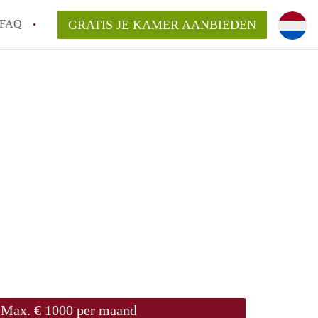
FAQ
GRATIS JE KAMER AANBIEDEN
g!
en op een Kamer in Tilburg?
an KamersTilburg?
aarsvergoeding/bemiddelingsvergoeding?
Max. € 1000 per maand