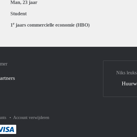
Man, 23 jaar
Student
e
1
jaars commercielle economie (HBO)
amer
Niks leuks
artners
Huurw
unts
Account verwijderen
met Paypal
kelijk af met Mastercard
ent gemakkelijk af met Meastro
Je rekent gemakkelijk af met Visa