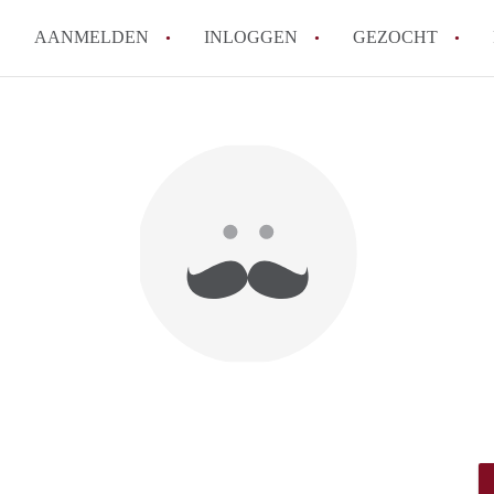
AANMELDEN
INLOGGEN
GEZOCHT
How to translate KamersTilbur
Wat is KamersTilburg?
Hoeveel kost het om te reager
Wat is de privacyverklaring v
Berekent KamersTilburg makel
Alle veelgestelde vragen