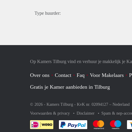
Type huurder:
Op Kamers Tilburg vind en verhuur je makkelijk je K
Over ons
Contact
Faq
Voor Makelaars
P
Gratis je Kamer aanbieden in Tilburg
© 2026 - Kamers Tilburg - KvK nr. 02094127 –
Nederland
Voorwaarden & privacy
Disclaimer
Spam & nep-acco
Je rekent gemakkelijk af 
Je rekent gemak
Je rek