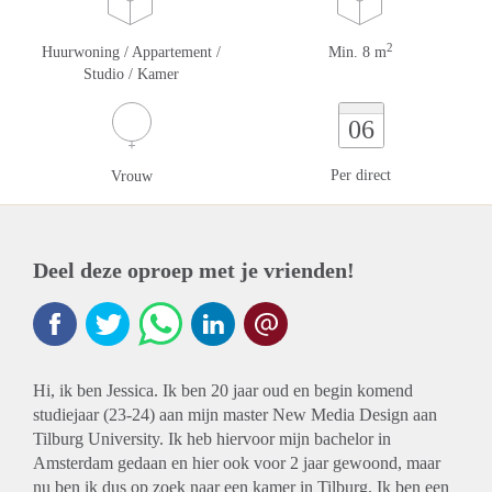
2
Huurwoning / Appartement /
Min. 8 m
Studio / Kamer
06
Per direct
Vrouw
Deel deze oproep met je vrienden!
Hi, ik ben Jessica. Ik ben 20 jaar oud en begin komend
studiejaar (23-24) aan mijn master New Media Design aan
Tilburg University. Ik heb hiervoor mijn bachelor in
Amsterdam gedaan en hier ook voor 2 jaar gewoond, maar
nu ben ik dus op zoek naar een kamer in Tilburg. Ik ben een