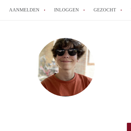
AANMELDEN
INLOGGEN
GEZOCHT
How to translate KamersTilbur
Wat is KamersTilburg?
Hoeveel kost het om te reager
Wat is de privacyverklaring v
Berekent KamersTilburg makel
Alle veelgestelde vragen