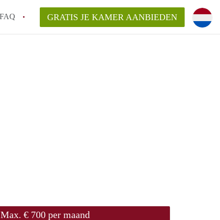
FAQ
GRATIS JE KAMER AANBIEDEN
g!
en op een Kamer in Tilburg?
an KamersTilburg?
aarsvergoeding/bemiddelingsvergoeding?
Max. € 700 per maand