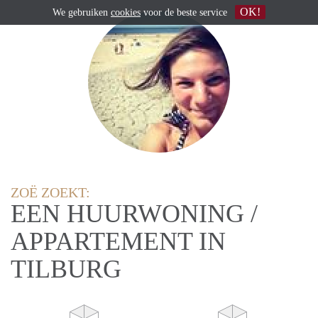
OK!
We gebruiken
cookies
voor de beste service
ZOË ZOEKT:
EEN HUURWONING /
APPARTEMENT IN
TILBURG