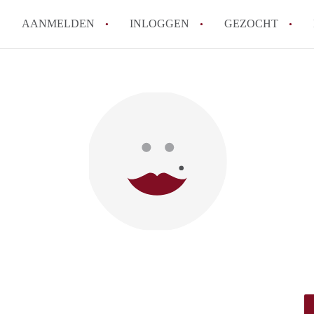
AANMELDEN
INLOGGEN
GEZOCHT
How to translate KamersTilbur
Wat is KamersTilburg?
Hoeveel kost het om te reager
Wat is de privacyverklaring v
Berekent KamersTilburg makel
Alle veelgestelde vragen