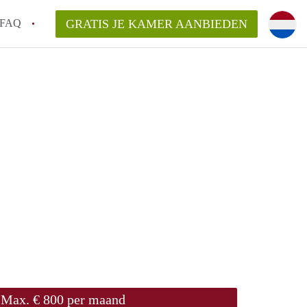
FAQ
GRATIS JE KAMER AANBIEDEN
g!
en op een Kamer in Tilburg?
an KamersTilburg?
aarsvergoeding/bemiddelingsvergoeding?
Max. € 800 per maand