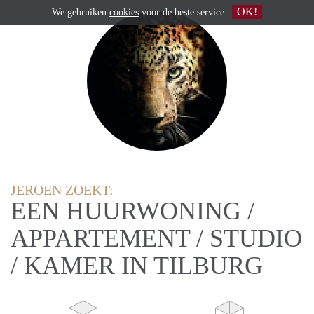
OK!
We gebruiken
cookies
voor de beste service
JEROEN ZOEKT:
EEN HUURWONING /
APPARTEMENT / STUDIO
/ KAMER IN TILBURG