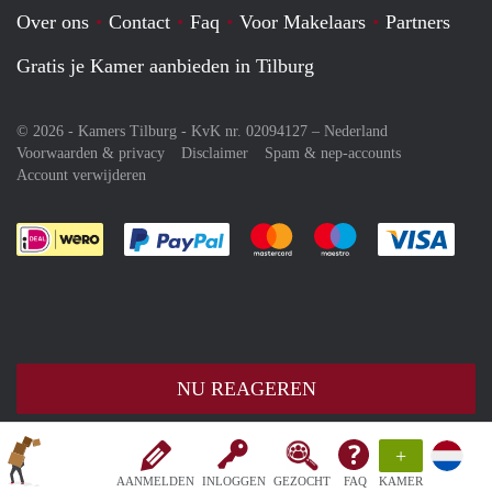
Over ons
Contact
Faq
Voor Makelaars
Partners
Gratis je Kamer aanbieden in Tilburg
© 2026 - Kamers Tilburg - KvK nr. 02094127 –
Nederland
Voorwaarden & privacy
Disclaimer
Spam & nep-accounts
Account verwijderen
Je rekent gemakkelijk af met Paypal
Je rekent gemakkelijk af met M
Je rekent gemakkelij
Je re
NU REAGEREN
+
AANMELDEN
INLOGGEN
GEZOCHT
FAQ
KAMER