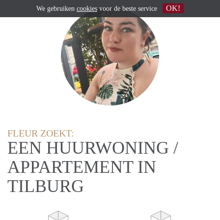
OK!
We gebruiken
cookies
voor de beste service
FLEUR ZOEKT:
EEN HUURWONING /
APPARTEMENT IN
TILBURG