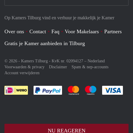
Op Kamers Tilburg vind en verhuur je makkelijk je Kamer
Over ons
Contact
Faq
Voor Makelaars
Partners
Gratis je Kamer aanbieden in Tilburg
© 2026 - Kamers Tilburg - KvK nr. 02094127 –
Nederland
Voorwaarden & privacy
Disclaimer
Spam & nep-accounts
Account verwijderen
Je rekent gemakkelijk af met Paypal
Je rekent gemakkelijk af met M
Je rekent gemakkelij
Je re
NU REAGEREN