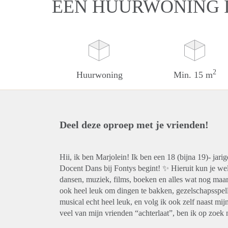
EEN HUURWONING I
2
Huurwoning
Min. 15 m
Deel deze oproep met je vrienden!
Hii, ik ben Marjolein! Ik ben een 18 (bijna 19)- jari
Docent Dans bij Fontys begint! ✨ Hieruit kun je wel a
dansen, muziek, films, boeken en alles wat nog maar
ook heel leuk om dingen te bakken, gezelschapsspelletj
musical echt heel leuk, en volg ik ook zelf naast mi
veel van mijn vrienden “achterlaat”, ben ik op zoek 