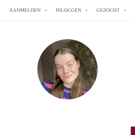
AANMELDEN
INLOGGEN
GEZOCHT
How to translate KamersTilbur
Wat is KamersTilburg?
Hoeveel kost het om te reager
Wat is de privacyverklaring v
Berekent KamersTilburg makel
Alle veelgestelde vragen