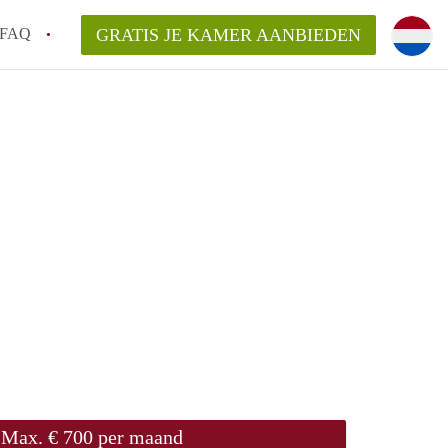
FAQ
GRATIS JE KAMER AANBIEDEN
g!
en op een Kamer in Tilburg?
an KamersTilburg?
aarsvergoeding/bemiddelingsvergoeding?
Max. € 700 per maand