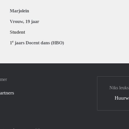
Marjolein
Vrouw, 19 jaar
Student
e
1
jaars Docent dans (HBO)
amer
Niks leuks
artners
Huurw