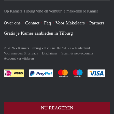
Op Kamers Tilburg vind en verhuur je makkelijk je Kamer
Over ons
Contact
Faq
Voor Makelaars
Partners
Gratis je Kamer aanbieden in Tilburg
© 2026 - Kamers Tilburg - KvK nr. 02094127 –
Nederland
Voorwaarden & privacy
Disclaimer
Spam & nep-accounts
Account verwijderen
Je rekent gemakkelijk af met Paypal
Je rekent gemakkelijk af met M
Je rekent gemakkelij
Je re
NU REAGEREN