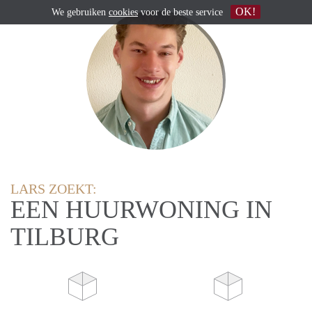
OK!
We gebruiken
cookies
voor de beste service
LARS ZOEKT:
EEN HUURWONING IN
TILBURG