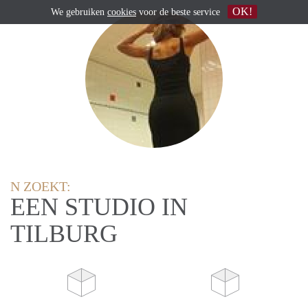
OK!
We gebruiken
cookies
voor de beste service
N ZOEKT:
EEN STUDIO IN
TILBURG