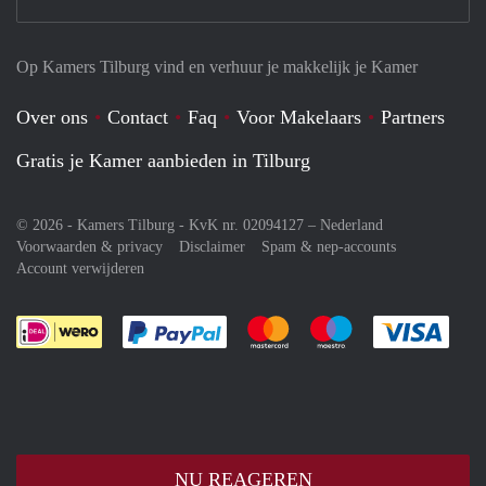
Op Kamers Tilburg vind en verhuur je makkelijk je Kamer
Over ons
Contact
Faq
Voor Makelaars
Partners
Gratis je Kamer aanbieden in Tilburg
© 2026 - Kamers Tilburg - KvK nr. 02094127 –
Nederland
Voorwaarden & privacy
Disclaimer
Spam & nep-accounts
Account verwijderen
Je rekent gemakkelijk af met Paypal
Je rekent gemakkelijk af met M
Je rekent gemakkelij
Je re
NU REAGEREN