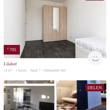
705
€
finde
Lilahof
2
34 m
· 1 kamer · Vanaf ? - Onbepaalde tijd
DELEN