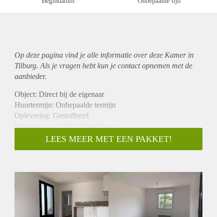
Begindatum
Onbepaalde tijd
Op deze pagina vind je alle informatie over deze Kamer in
Tilburg. Als je vragen hebt kun je contact opnemen met de
aanbieder.
Object: Direct bij de eigenaar
Huurtermijn: Onbepaalde termijn
Oplevering: Gestoffeerd
Inkomen eis: Ja 2,8 x bruto huur
Garantiestelling mogelijk: Ja
LEES MEER MET EEN PAKKET!
Borg: 1 maand
Bemiddeling kosten: Nee
Internet: Ja
Gedeelde keuken: Nee
Gedeelde Douche: Nee
Gedeelde woonkamer: Nee
Huisgenoten: Nee