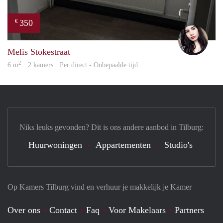
350
€
Gül
Melis Stokestraat
2
6 m
· 2 kamers · Per direct - Onbepaalde tijd
Niks leuks gevonden? Dit is ons andere aanbod in Tilburg:
Huurwoningen
Appartementen
Studio's
Op Kamers Tilburg vind en verhuur je makkelijk je Kamer
Over ons
Contact
Faq
Voor Makelaars
Partners