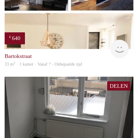
640
€
finde
Bartokstraat
2
33 m
· 1 kamer · Vanaf ? - Onbepaalde tijd
DELEN