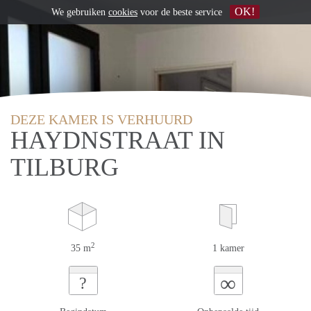
OK!
We gebruiken
cookies
voor de beste service
DEZE KAMER IS VERHUURD
HAYDNSTRAAT IN
TILBURG
2
35 m
1 kamer
∞
?