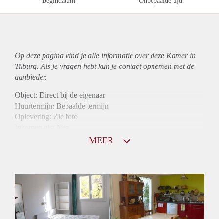
Begindatum
Onbepaalde tijd
Op deze pagina vind je alle informatie over deze Kamer in
Tilburg. Als je vragen hebt kun je contact opnemen met de
aanbieder.
Object: Direct bij de eigenaar
Huurtermijn: Bepaalde termijn
Oplevering: Zie foto
Inkomen eis: Nee
Borg: 1 maand
MEER
Bemiddeling kosten: Nee
Internet: Ja
Gedeelde keuken: Ja
Gedeelde Douche: Ja
Gedeelde woonkamer: Ja
Huisgenoten: Ja
Geslacht huisgenoten: Gemengd