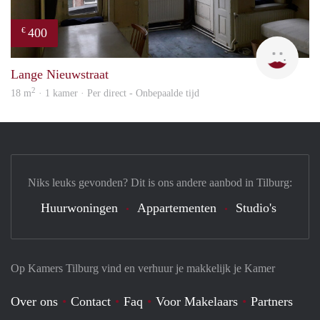
400
€
Lizet
Lange Nieuwstraat
2
18 m
· 1 kamer · Per direct - Onbepaalde tijd
Niks leuks gevonden? Dit is ons andere aanbod in Tilburg:
Huurwoningen
Appartementen
Studio's
Op Kamers Tilburg vind en verhuur je makkelijk je Kamer
Over ons
Contact
Faq
Voor Makelaars
Partners