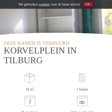
OK!
We gebruiken
cookies
voor de beste service
DEZE KAMER IS VERHUURD
KORVELPLEIN IN
TILBURG
2
18 m
1 kamer
∞
?