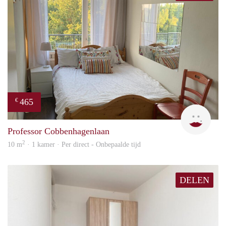
465
€
T
Professor Cobbenhagenlaan
2
10 m
· 1 kamer · Per direct - Onbepaalde tijd
DELEN