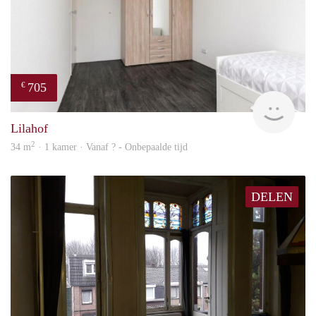
705
€
finde
Lilahof
2
34 m
· 1 kamer · Vanaf ? - Onbepaalde tijd
DELEN