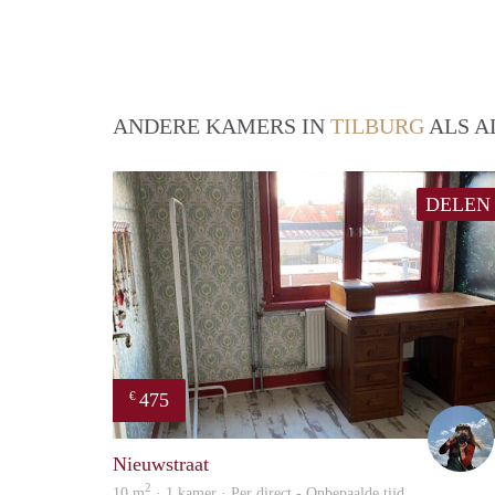
ANDERE KAMERS IN
TILBURG
ALS A
DELEN
475
€
Nieuwstraat
2
10 m
· 1 kamer · Per direct - Onbepaalde tijd