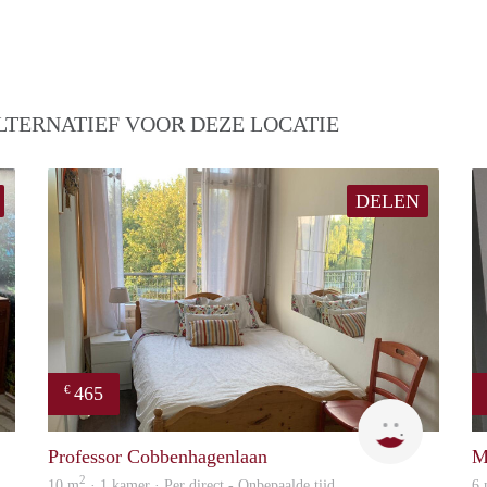
LTERNATIEF VOOR DEZE LOCATIE
DELEN
465
€
Helma
T
Professor Cobbenhagenlaan
M
2
10 m
· 1 kamer · Per direct - Onbepaalde tijd
6