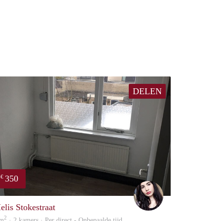
DELEN
350
€
Gül
elis Stokestraat
2
 m
· 2 kamers · Per direct - Onbepaalde tijd