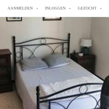
AANMELDEN
INLOGGEN
GEZOCHT
How to translate KamersTilbur
Wat is KamersTilburg?
Hoeveel kost het om te reager
Wat is de privacyverklaring v
Berekent KamersTilburg makel
Alle veelgestelde vragen