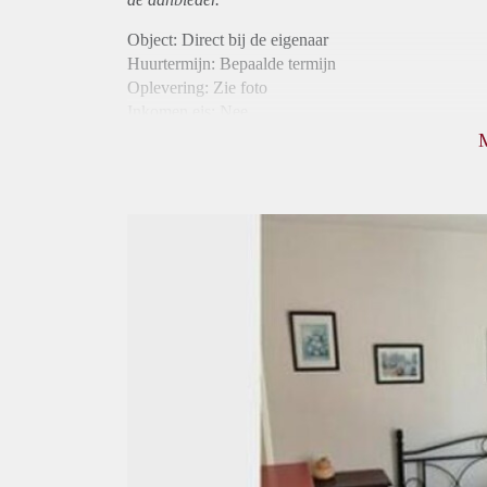
Object: Direct bij de eigenaar
Huurtermijn: Bepaalde termijn
Oplevering: Zie foto
Inkomen eis: Nee
Borg: 1 maand
Bemiddeling kosten: Nee
Internet: Ja
Gedeelde keuken: Ja
Gedeelde Douche: Ja
Gedeelde woonkamer: Ja
Huisgenoten: Ja
Geslacht huisgenoten: Gemengd