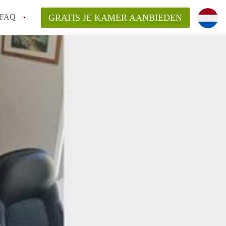
FAQ
GRATIS JE KAMER AANBIEDEN
g!
en op een Kamer in Tilburg?
an KamersTilburg?
aarsvergoeding/bemiddelingsvergoeding?