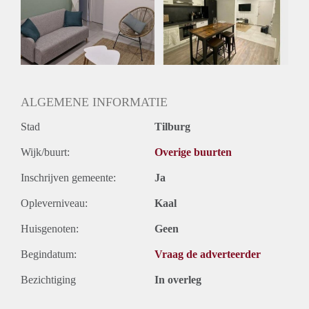
Huisgenoten: Ja
Geslacht huisgenoten: Gemengd
ALGEMENE INFORMATIE
Stad
Tilburg
Wijk/buurt:
Overige buurten
Inschrijven gemeente:
Ja
Opleverniveau:
Kaal
Huisgenoten:
Geen
Begindatum:
Vraag de adverteerder
Bezichtiging
In overleg