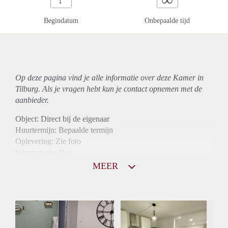
Begindatum
Onbepaalde tijd
Op deze pagina vind je alle informatie over deze Kamer in
Tilburg. Als je vragen hebt kun je contact opnemen met de
aanbieder.
Object: Direct bij de eigenaar
Huurtermijn: Bepaalde termijn
Oplevering: Zie foto
Inkomen eis: Nee
Borg: 1 maand
MEER
Bemiddeling kosten: Nee
Internet: Ja
Gedeelde keuken: Ja
Gedeelde Douche: Ja
Gedeelde woonkamer: Ja