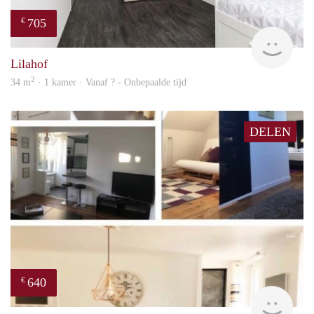
705
€
finde
Lilahof
2
34 m
· 1 kamer · Vanaf ? - Onbepaalde tijd
DELEN
640
€
finde