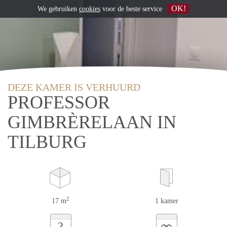
OK!
We gebruiken
cookies
voor de beste service
DEZE KAMER IS VERHUURD
PROFESSOR
GIMBRÈRELAAN IN
TILBURG
2
17 m
1 kamer
∞
?