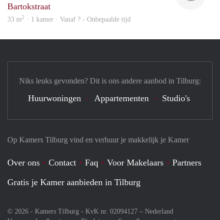
Bartokstraat
2
33 m
· 1 kamer · Vanaf ? - Onbepaalde tijd
Niks leuks gevonden? Dit is ons andere aanbod in Tilburg:
Huurwoningen
Appartementen
Studio's
Op Kamers Tilburg vind en verhuur je makkelijk je Kamer
Over ons
Contact
Faq
Voor Makelaars
Partners
Gratis je Kamer aanbieden in Tilburg
© 2026 - Kamers Tilburg - KvK nr. 02094127 –
Nederland