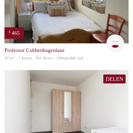
465
€
T
Professor Cobbenhagenlaan
2
10 m
· 1 kamer · Per direct - Onbepaalde tijd
DELEN