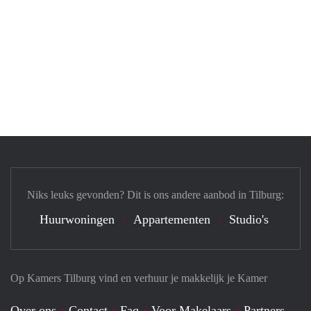
Niks leuks gevonden? Dit is ons andere aanbod in Tilburg:
Huurwoningen
Appartementen
Studio's
Op Kamers Tilburg vind en verhuur je makkelijk je Kamer
Over ons
Contact
Faq
Voor Makelaars
Partners