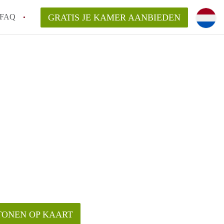
FAQ
GRATIS JE KAMER AANBIEDEN
g!
en op een Kamer in Tilburg?
an KamersTilburg?
aarsvergoeding/bemiddelingsvergoeding?
TONEN OP KAART