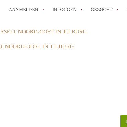
AANMELDEN
INLOGGEN
GEZOCHT
How to translate KamersTilbur
SSELT NOORD-OOST IN TILBURG
Wat is KamersTilburg?
T NOORD-OOST IN TILBURG
Hoeveel kost het om te reager
Wat is de privacyverklaring v
Berekent KamersTilburg makel
Alle veelgestelde vragen