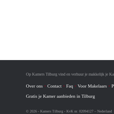
Op Kamers Tilburg vind en verhuur je makkelijk je K
Over ons
Contact
Faq
Voor Makelaars
P
Gratis je Kamer aanbieden in Tilburg
© 2026 - Kamers Tilburg - KvK nr. 02094127 –
Nederland