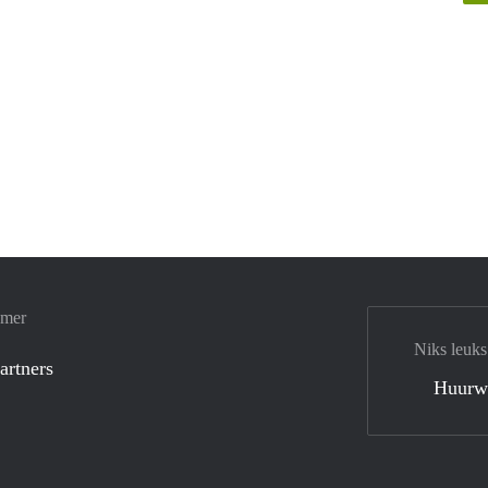
amer
Niks leuks
artners
Huurw