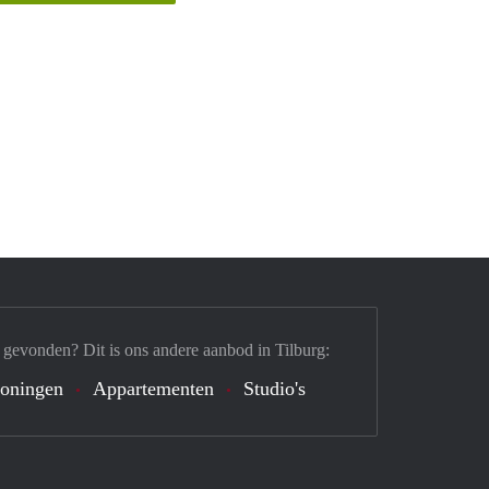
 gevonden? Dit is ons andere aanbod in Tilburg:
oningen
Appartementen
Studio's