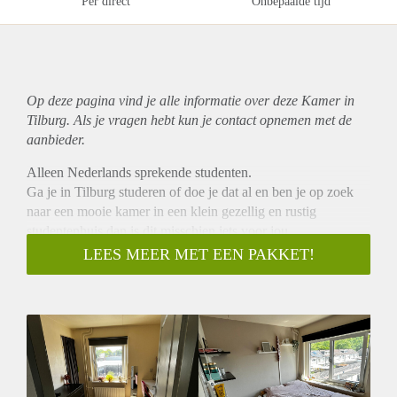
Per direct
Onbepaalde tijd
Op deze pagina vind je alle informatie over deze Kamer in
Tilburg. Als je vragen hebt kun je contact opnemen met de
aanbieder.
Alleen Nederlands sprekende studenten.
Ga je in Tilburg studeren of doe je dat al en ben je op zoek
naar een mooie kamer in een klein gezellig en rustig
studentenhuis dan is dit misschien iets voor jou.
Betreft 2 afzonderlijke kamers van elk ongeveer 7 m2 op de
LEES MEER MET EEN PAKKET!
2e verdieping. De kamers liggen tegenover elkaar op
dezelfde verdieping. Een kamer zou gebruikt kunnen worden
als slaap en de andere als studeer kamer. In één van de
kamers bevindt zich een vaste wastafel met warm en koud
water en een inpandige kast. Verder in beide kamers laminaat
vloer, aluminium draai- kiepraam, rolluiken, rolgordijnen en
een radiator met thermostaat kraan.