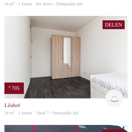
2
18 m
· 1 kamer · Per direct - Onbepaalde tijd
DELEN
705
€
finde
Lilahof
2
34 m
· 1 kamer · Vanaf ? - Onbepaalde tijd