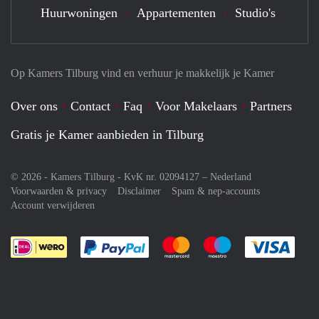
Huurwoningen
Appartementen
Studio's
Op Kamers Tilburg vind en verhuur je makkelijk je Kamer
Over ons
Contact
Faq
Voor Makelaars
Partners
Gratis je Kamer aanbieden in Tilburg
© 2026 - Kamers Tilburg - KvK nr. 02094127 –
Nederland
Voorwaarden & privacy
Disclaimer
Spam & nep-accounts
Account verwijderen
Je rekent gemakkelijk af met Paypal
Je rekent gemakkelijk af met M
Je rekent gemakkelij
Je re