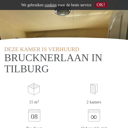
OK!
We gebruiken
cookies
voor de beste service
DEZE KAMER IS VERHUURD
BRUCKNERLAAN IN
TILBURG
2
15 m
2 kamers
∞
08