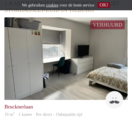
1 KAMER VERHUURD IN DE WIJK / BUURT
OK!
We gebruiken
cookies
voor de beste service
STOKHASSELT-ZUID IN TILBURG
VERHUURD
Jack
Brucknerlaan
2
19 m
· 1 kamer · Per direct - Onbepaalde tijd