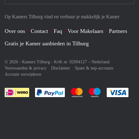
Op Kamers Tilburg vind en verhuur je makkelijk je Kamer
Over ons
Contact
Faq
Voor Makelaars
Partners
Gratis je Kamer aanbieden in Tilburg
© 2026 - Kamers Tilburg - KvK nr. 02094127 –
Nederland
Voorwaarden & privacy
Disclaimer
Spam & nep-accounts
Account verwijderen
Je rekent gemakkelijk af met Paypal
Je rekent gemakkelijk af met M
Je rekent gemakkelij
Je re