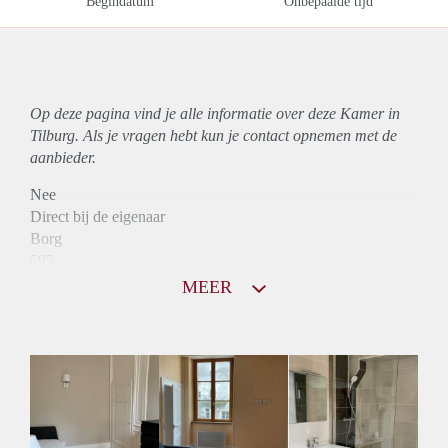
Begindatum
Onbepaalde tijd
Op deze pagina vind je alle informatie over deze Kamer in
Tilburg. Als je vragen hebt kun je contact opnemen met de
aanbieder.
Nee
Direct bij de eigenaar
Borg
595
Garantiestelling
MEER
Mogelijk
Huurtoeslag
Mogelijk
Inkomen eis
3,0 X Maandhuur Bruto
Huurtermijn
Onbepaalde termijn