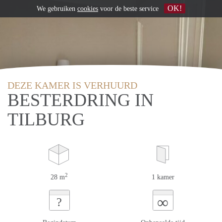
OK!
We gebruiken
cookies
voor de beste service
DEZE KAMER IS VERHUURD
BESTERDRING IN
TILBURG
2
28 m
1 kamer
∞
?