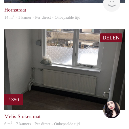
Hornstraat
2
14 m
· 1 kamer · Per direct - Onbepaalde tijd
DELEN
350
€
Gül
Melis Stokestraat
2
6 m
· 2 kamers · Per direct - Onbepaalde tijd